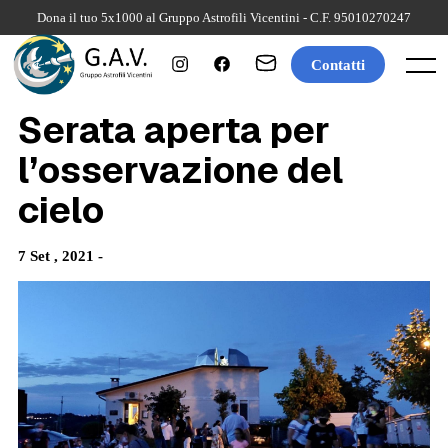
Skip
Dona il tuo 5x1000 al Gruppo Astrofili Vicentini - C.F. 95010270247
to
content
Contatti
Menu
Serata aperta per
l’osservazione del
cielo
7 Set , 2021 -