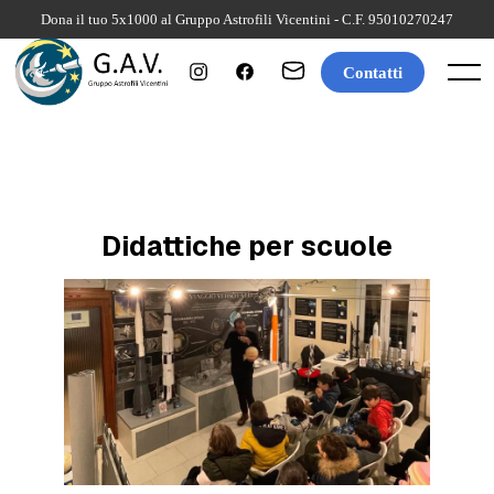
Skip
Dona il tuo 5x1000 al Gruppo Astrofili Vicentini - C.F. 95010270247
to
content
Contatti
Menu
Didattiche per scuole