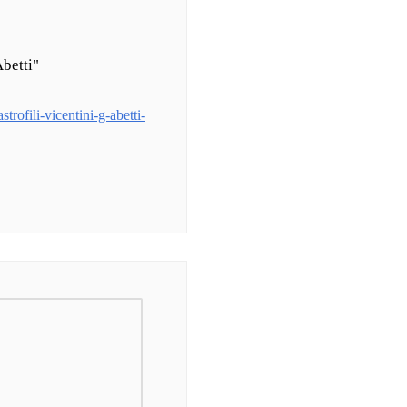
Abetti"
trofili-vicentini-g-abetti-