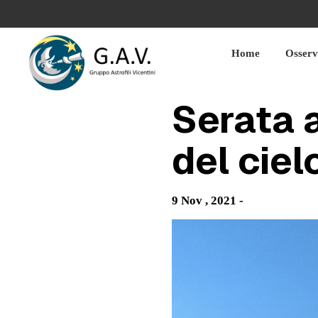
Skip
to
content
Home
Osserv
Serata 
del ciel
9 Nov , 2021 -