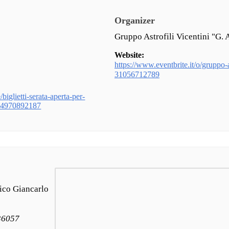
Organizer
Gruppo Astrofili Vicentini "G. 
Website:
https://www.eventbrite.it/o/gruppo-as
31056712789
/biglietti-serata-aperta-per-
194970892187
ico Giancarlo
 36057