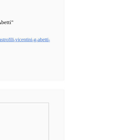
Abetti"
trofili-vicentini-g-abetti-