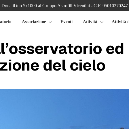
Dona il tuo 5x1000 al Gruppo Astrofili Vicentini - C.F. 95010270247
atorio
Associazione
Eventi
Attività
Attività 
ll’osservatorio ed
zione del cielo