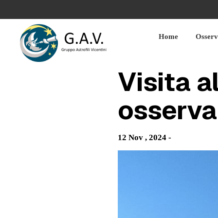
Skip
to
content
Home
Osserv
Visita a
osserva
12 Nov , 2024 -