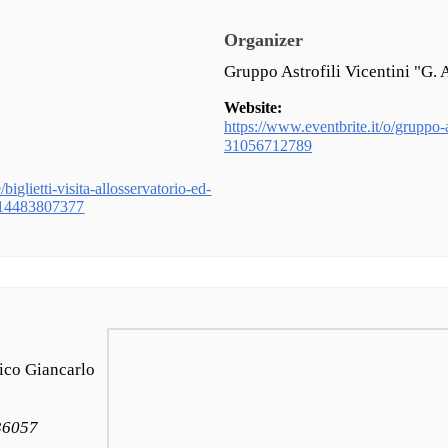
Organizer
Gruppo Astrofili Vicentini "G. 
Website:
https://www.eventbrite.it/o/gruppo-as
31056712789
biglietti-visita-allosservatorio-ed-
1014483807377
ico Giancarlo
 36057