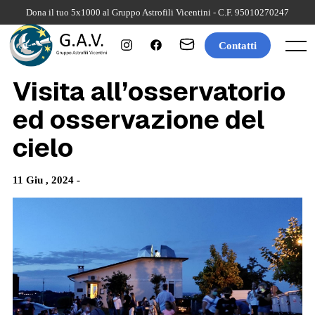
Skip
Dona il tuo 5x1000 al Gruppo Astrofili Vicentini - C.F. 95010270247
to
content
Contatti
Menu
Visita all’osservatorio
ed osservazione del
cielo
11 Giu , 2024 -