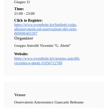
Giugno 11
Time:
21:00 - 23:00
Click to Register:
https://www.eventbrite.it/e/biglietti-visita-
allosservatorio-ed-osservazione-del-cielo-
860696465297
Organizer
Gruppo Astrofili Vicentini "G. Abetti"
Website:
https://www.eventbrite.it/o/gruppo-astrofili-
vicentini-g-abetti-31056712789
Venue
Osservatorio Astronomico Giancarlo Beltrame