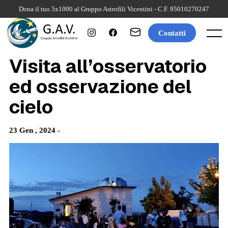
Skip
Dona il tuo 5x1000 al Gruppo Astrofili Vicentini - C.F. 95010270247
to
content
Contatti
Menu
Visita all’osservatorio
ed osservazione del
cielo
23 Gen , 2024 -