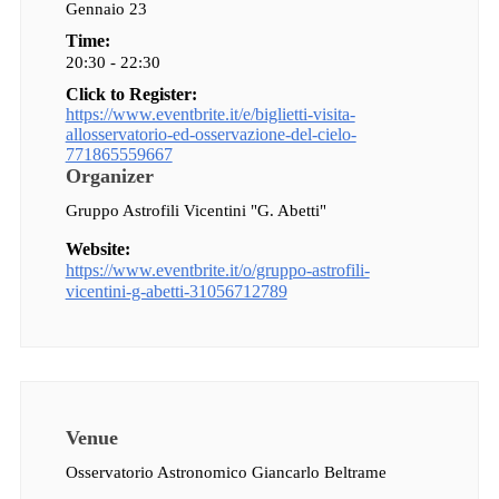
Gennaio 23
Time:
20:30 - 22:30
Click to Register:
https://www.eventbrite.it/e/biglietti-visita-
allosservatorio-ed-osservazione-del-cielo-
771865559667
Organizer
Gruppo Astrofili Vicentini "G. Abetti"
Website:
https://www.eventbrite.it/o/gruppo-astrofili-
vicentini-g-abetti-31056712789
Venue
Osservatorio Astronomico Giancarlo Beltrame