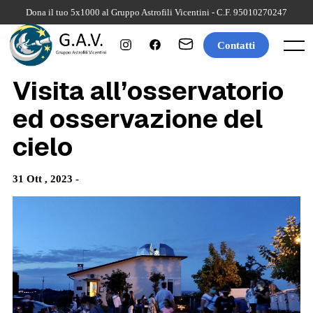
Skip
Dona il tuo 5x1000 al Gruppo Astrofili Vicentini - C.F. 95010270247
to
content
Contatti
Menu
Visita all’osservatorio
ed osservazione del
cielo
31 Ott , 2023 -