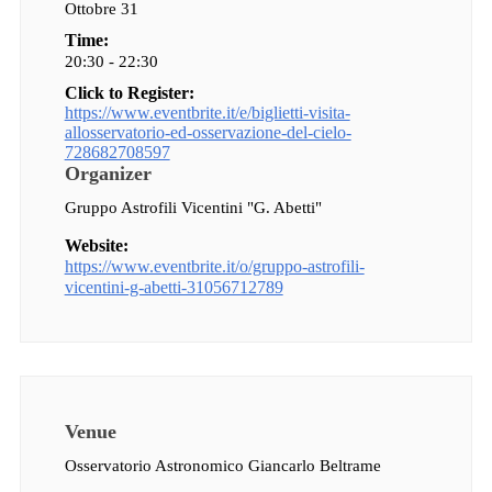
Ottobre 31
Time:
20:30 - 22:30
Click to Register:
https://www.eventbrite.it/e/biglietti-visita-
allosservatorio-ed-osservazione-del-cielo-
728682708597
Organizer
Gruppo Astrofili Vicentini "G. Abetti"
Website:
https://www.eventbrite.it/o/gruppo-astrofili-
vicentini-g-abetti-31056712789
Venue
Osservatorio Astronomico Giancarlo Beltrame