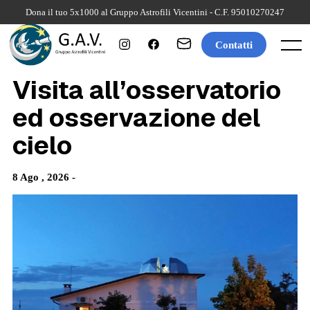
Skip
Dona il tuo 5x1000 al Gruppo Astrofili Vicentini - C.F. 95010270247
to
content
Contatti
Menu
Visita all’osservatorio
ed osservazione del
cielo
8 Ago , 2026 -