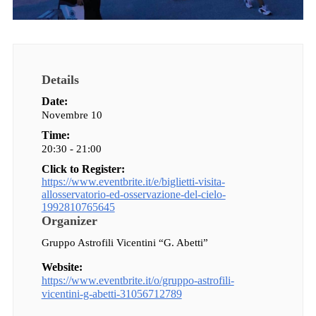
Details
Date:
Novembre 10
Time:
20:30 - 21:00
Click to Register:
https://www.eventbrite.it/e/biglietti-visita-
allosservatorio-ed-osservazione-del-cielo-
1992810765645
Organizer
Gruppo Astrofili Vicentini “G. Abetti”
Website:
https://www.eventbrite.it/o/gruppo-astrofili-
vicentini-g-abetti-31056712789