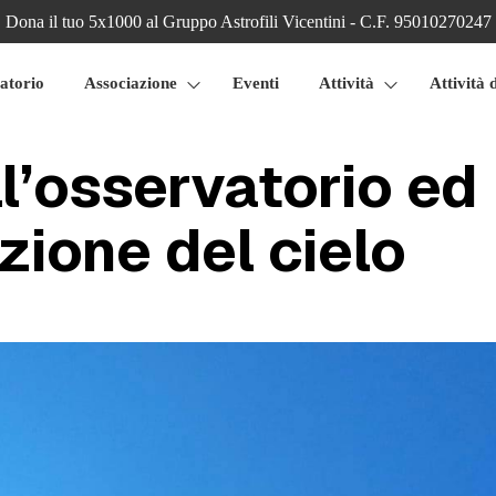
Dona il tuo 5x1000 al Gruppo Astrofili Vicentini - C.F. 95010270247
atorio
Associazione
Eventi
Attività
Attività 
ll’osservatorio ed
zione del cielo