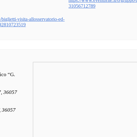
https://www.eventbrite.it/o/gruppo-as
31056712789
biglietti-visita-allosservatorio-ed-
1992810723519
ico “G.
7, 36057
, 36057