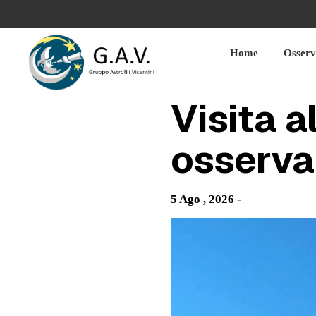
Skip
to
content
Home
Osserv
Visita a
osserva
5 Ago , 2026 -