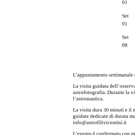
01
Set
01
Set
08
L’appuntamento settimanale co
La visita guidata dell’osserv
astrofotografia. Durante la v
l’astronautica.
La visita dura 30 minuti e i
guidate dedicate di durata mag
info@astrofilivicentini.it
L’evento è confermato con q