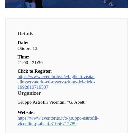
Details
Date:
Ottobre 13
Time:
21:00 - 21:30
Click to Register:
https://www.eventbrite.it/e/biglietti-visita-
allosservatorio-ed-osservazione-del-cielo-
1992810719507
Organizer
Gruppo Astrofili Vicentini “G. Abetti”
Website:
https://www.eventbrite.it/o/gruppo-astrofili-
vicentini-g-abetti-31056712789