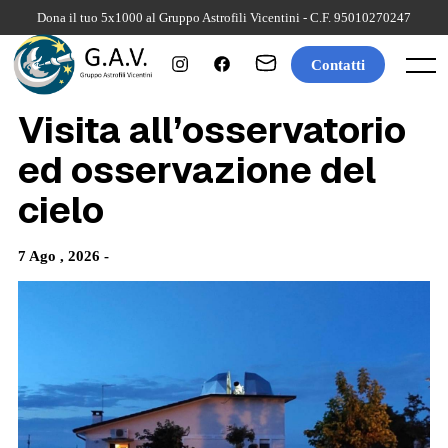
Skip
Dona il tuo 5x1000 al Gruppo Astrofili Vicentini - C.F. 95010270247
to
content
Contatti
Menu
Visita all’osservatorio
ed osservazione del
cielo
7 Ago , 2026 -