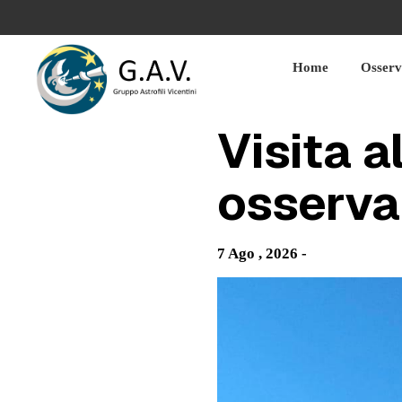
Skip
to
content
Home
Osserv
Visita a
osserva
7 Ago , 2026 -