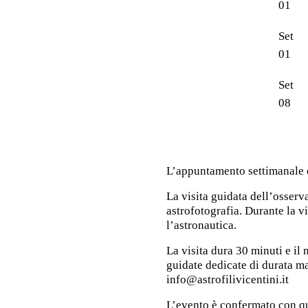
01
Set
01
Set
08
L’appuntamento settimanale co
La visita guidata dell’osserv
astrofotografia. Durante la v
l’astronautica.
La visita dura 30 minuti e i
guidate dedicate di durata mag
info@astrofilivicentini.it
L’evento è confermato con q