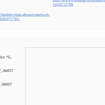
https://www.eventbrite.it/o/gruppo-as
31056712789
biglietti-visita-allosservatorio-ed-
1992810717501
ico “G.
7, 36057
, 36057