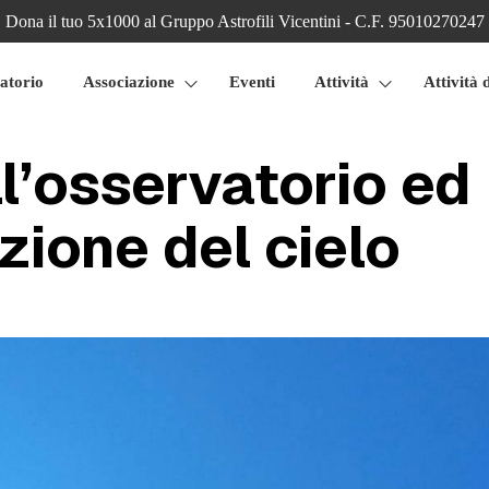
Dona il tuo 5x1000 al Gruppo Astrofili Vicentini - C.F. 95010270247
atorio
Associazione
Eventi
Attività
Attività 
ll’osservatorio ed
zione del cielo