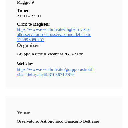
Maggio 9
Time:
21:00 - 23:00
Click to Register:
https://www.eventbrite.it/e/biglietti-visita-
allosservatorio-ed-osservazione-del-cielo-
525993680257
Organizer
Gruppo Astrofili Vicentini "G. Abetti"
Website:
https://www.eventbrite.it/o/gruppo-astrofili-
vicentini-g-abetti-31056712789
Venue
Osservatorio Astronomico Giancarlo Beltrame