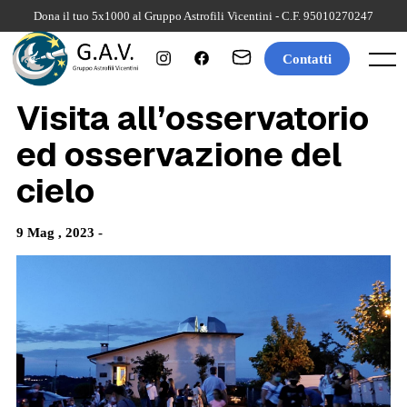
Skip
Dona il tuo 5x1000 al Gruppo Astrofili Vicentini - C.F. 95010270247
to
content
Contatti
Menu
Visita all’osservatorio
ed osservazione del
cielo
9 Mag , 2023 -