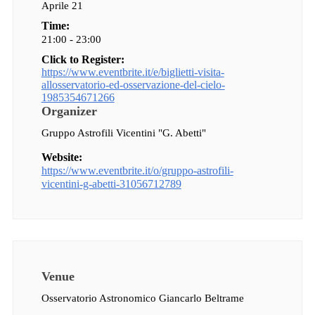
Aprile 21
Time:
21:00 - 23:00
Click to Register:
https://www.eventbrite.it/e/biglietti-visita-
allosservatorio-ed-osservazione-del-cielo-
1985354671266
Organizer
Gruppo Astrofili Vicentini "G. Abetti"
Website:
https://www.eventbrite.it/o/gruppo-astrofili-
vicentini-g-abetti-31056712789
Venue
Osservatorio Astronomico Giancarlo Beltrame