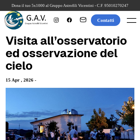
Skip
Dona il tuo 5x1000 al Gruppo Astrofili Vicentini - C.F. 95010270247
to
content
Contatti
Menu
Visita all’osservatorio
ed osservazione del
cielo
15 Apr , 2026 -