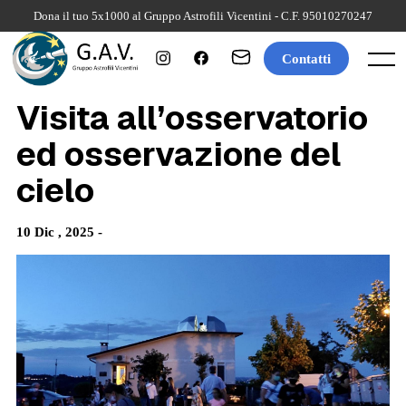
Skip
Dona il tuo 5x1000 al Gruppo Astrofili Vicentini - C.F. 95010270247
to
content
Contatti
Menu
Visita all’osservatorio
ed osservazione del
cielo
10 Dic , 2025 -