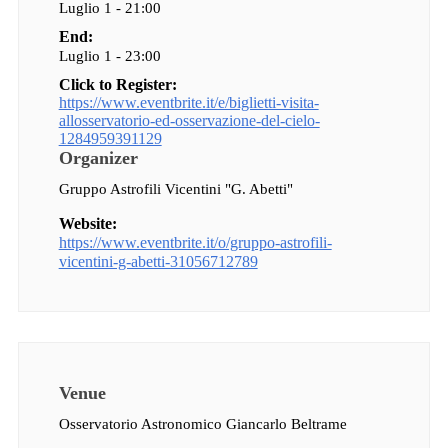
Luglio 1 - 21:00
End:
Luglio 1 - 23:00
Click to Register:
https://www.eventbrite.it/e/biglietti-visita-
allosservatorio-ed-osservazione-del-cielo-
1284959391129
Organizer
Gruppo Astrofili Vicentini "G. Abetti"
Website:
https://www.eventbrite.it/o/gruppo-astrofili-
vicentini-g-abetti-31056712789
Venue
Osservatorio Astronomico Giancarlo Beltrame