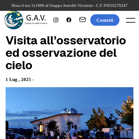
Skip
Dona il tuo 5x1000 al Gruppo Astrofili Vicentini - C.F. 95010270247
to
content
Contatti
Menu
Visita all’osservatorio
ed osservazione del
cielo
1 Lug , 2025 -