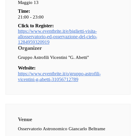
Maggio 13
Time:
21:00 - 23:00
Click to Register:
https://www.eventbrite.it/e/biglietti-visita-
allosservatorio-ed-osservazione-del-cielo-
1284959320919
Organizer
Gruppo Astrofili Vicentini "G. Abetti"
Website:
https://www.eventbrite.it/o/gruppo-astrofili-
vicentini-g-abetti-31056712789
Venue
Osservatorio Astronomico Giancarlo Beltrame