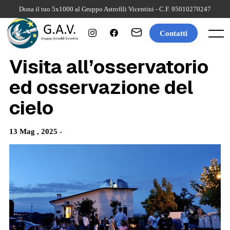
Skip
Dona il tuo 5x1000 al Gruppo Astrofili Vicentini - C.F. 95010270247
to
content
Contatti
Menu
Visita all’osservatorio
ed osservazione del
cielo
13 Mag , 2025 -