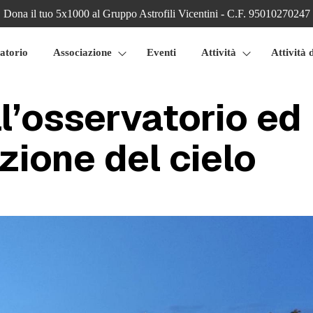
Dona il tuo 5x1000 al Gruppo Astrofili Vicentini - C.F. 95010270247
atorio
Associazione
Eventi
Attività
Attività 
ll’osservatorio ed
zione del cielo