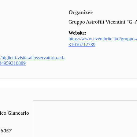
Organizer
Gruppo Astrofili Vicentini "G. 
Website:
https://www.eventbrite.it/o/gruppo-as
31056712789
biglietti-visita-allosservatorio-ed-
1284959310889
ico Giancarlo
 36057