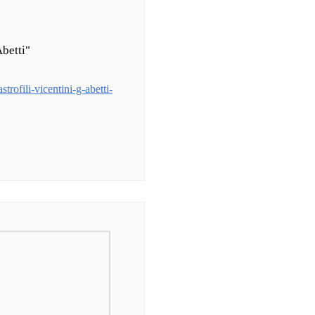
Abetti"
trofili-vicentini-g-abetti-