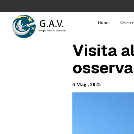
Skip
to
content
Home
Osserv
Visita a
osserva
6 Mag , 2025 -