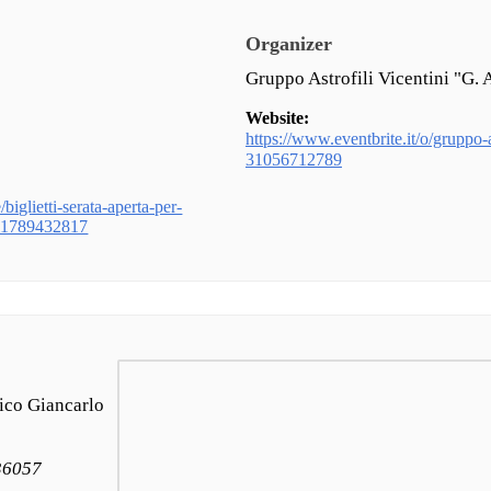
Organizer
Gruppo Astrofili Vicentini "G. 
Website:
https://www.eventbrite.it/o/gruppo-as
31056712789
/biglietti-serata-aperta-per-
431789432817
ico Giancarlo
 36057