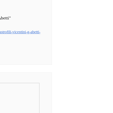
Abetti"
trofili-vicentini-g-abetti-