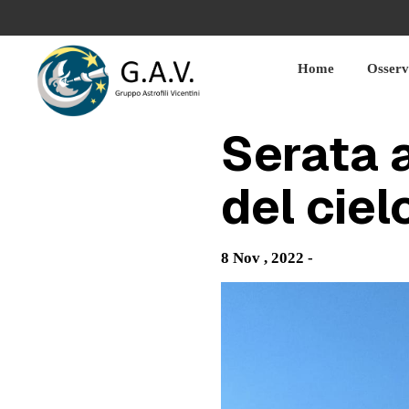
Skip
to
content
Home
Osserv
Serata 
del ciel
8 Nov , 2022 -