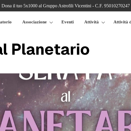
Dona il tuo 5x1000 al Gruppo Astrofili Vicentini - C.F. 95010270247
atorio
Associazione
Eventi
Attività
Attività 
l Planetario