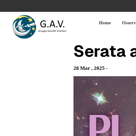
Skip
to
content
Home
Osserv
Serata a
28 Mar , 2025 -