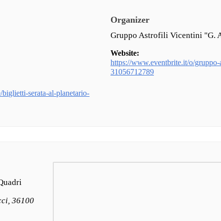
Organizer
Gruppo Astrofili Vicentini "G. 
Website:
https://www.eventbrite.it/o/gruppo-as
31056712789
biglietti-serata-al-planetario-
 Quadri
cci, 36100