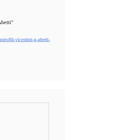
Abetti"
trofili-vicentini-g-abetti-