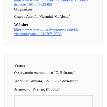
https://www.eventbrite.it/e/biglietti-osservazione-
del-sole-1984557023480
Organizer
Gruppo Astrofili Vicentini "G. Abetti"
Website:
https://www.eventbrite.it/o/gruppo-astrofili-
vicentini-g-abetti-31056712789
Venue
Osservatorio Astronomico “G. Beltrame”
Via Santa Giustina, 127, 36057 Arcugnano
Arcugnano, Vicenza, IT, 36057