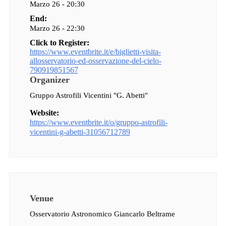
Marzo 26 - 20:30
End:
Marzo 26 - 22:30
Click to Register:
https://www.eventbrite.it/e/biglietti-visita-
allosservatorio-ed-osservazione-del-cielo-
790919851567
Organizer
Gruppo Astrofili Vicentini "G. Abetti"
Website:
https://www.eventbrite.it/o/gruppo-astrofili-
vicentini-g-abetti-31056712789
Venue
Osservatorio Astronomico Giancarlo Beltrame