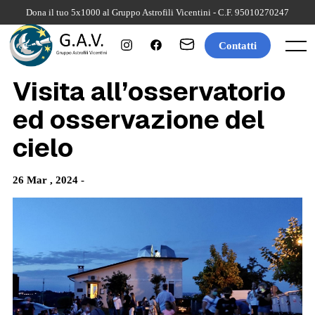
Skip
Dona il tuo 5x1000 al Gruppo Astrofili Vicentini - C.F. 95010270247
to
content
Contatti
Menu
Visita all’osservatorio
ed osservazione del
cielo
26 Mar , 2024 -