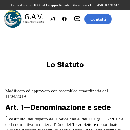
Skip
Dona il tuo 5x1000 al Gruppo Astrofili Vicentini - C.F. 95010270247
to
content
Contatti
Menu
Lo Statuto
Modificato ed approvato con assemblea straordinaria del
11/04/2019
Art. 1—Denominazione e sede
È costituito, nel rispetto del Codice civile, del D. Lgs. 117/2017 e
della normativa in materia l’Ente del Terzo Settore denominato
‘Gruppo Astrofili Vicentini “Giorgio Abetti” APS’ che assume la