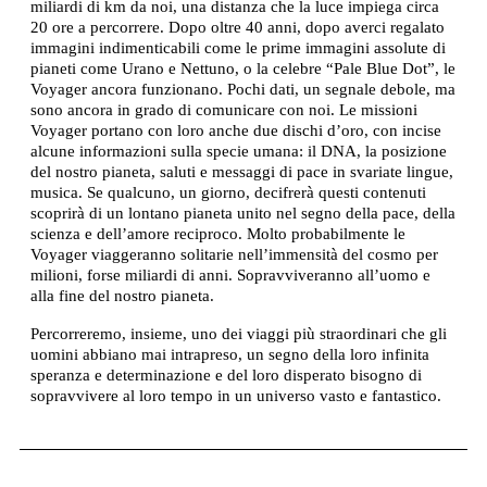
miliardi di km da noi, una distanza che la luce impiega circa
20 ore a percorrere. Dopo oltre 40 anni, dopo averci regalato
immagini indimenticabili come le prime immagini assolute di
pianeti come Urano e Nettuno, o la celebre “Pale Blue Dot”, le
Voyager ancora funzionano. Pochi dati, un segnale debole, ma
sono ancora in grado di comunicare con noi. Le missioni
Voyager portano con loro anche due dischi d’oro, con incise
alcune informazioni sulla specie umana: il DNA, la posizione
del nostro pianeta, saluti e messaggi di pace in svariate lingue,
musica. Se qualcuno, un giorno, decifrerà questi contenuti
scoprirà di un lontano pianeta unito nel segno della pace, della
scienza e dell’amore reciproco. Molto probabilmente le
Voyager viaggeranno solitarie nell’immensità del cosmo per
milioni, forse miliardi di anni. Sopravviveranno all’uomo e
alla fine del nostro pianeta.
Percorreremo, insieme, uno dei viaggi più straordinari che gli
uomini abbiano mai intrapreso, un segno della loro infinita
speranza e determinazione e del loro disperato bisogno di
sopravvivere al loro tempo in un universo vasto e fantastico.