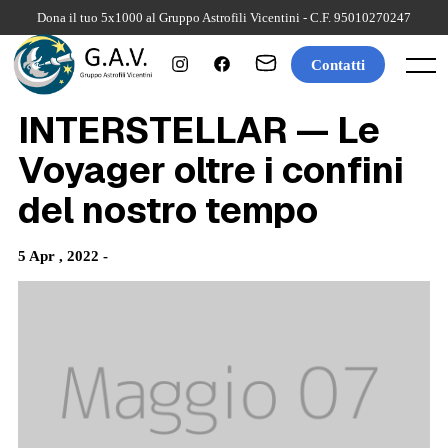
Skip
Dona il tuo 5x1000 al Gruppo Astrofili Vicentini - C.F. 95010270247
to
content
Contatti
Menu
INTERSTELLAR — Le
Voyager oltre i confini
del nostro tempo
5 Apr , 2022 -