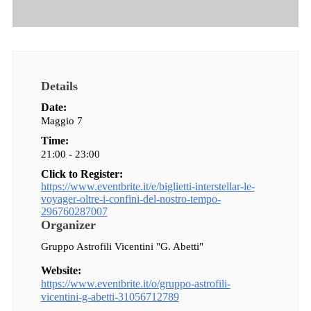
Details
Date:
Maggio 7
Time:
21:00 - 23:00
Click to Register:
https://www.eventbrite.it/e/biglietti-interstellar-le-
voyager-oltre-i-confini-del-nostro-tempo-
296760287007
Organizer
Gruppo Astrofili Vicentini "G. Abetti"
Website:
https://www.eventbrite.it/o/gruppo-astrofili-
vicentini-g-abetti-31056712789