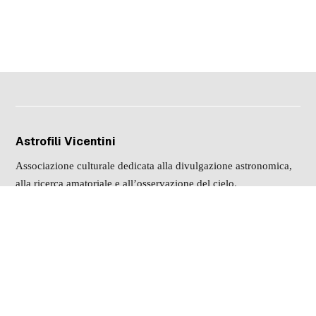
Astrofili Vicentini
Associazione culturale dedicata alla divulgazione astronomica,
alla ricerca amatoriale e all’osservazione del cielo.
info@astrofilivicentini.it
www.astrofilivicentini.it
Dove trovarci
Osservatorio Astronomico “G. Beltrame”
Vicenza (VI) – Italia