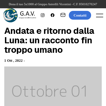
Skip
Dona il tuo 5x1000 al Gruppo Astrofili Vicentini - C.F. 95010270247
to
content
Contatti
Menu
Andata e ritorno dalla
Luna: un racconto fin
troppo umano
1 Ott , 2022 -